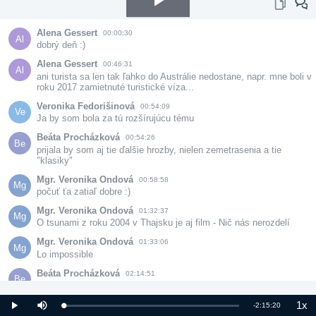
Play
Alena Gessert
00:00:30
Al
dobrý deň :)
Video
Alena Gessert
00:46:31
Al
ani turista sa len tak ľahko do Austrálie nedostane, napr. mne boli v 
roku 2017 zamietnuté turistické víza...
Veronika Fedorišinová
00:54:09
Ve
Ja by som bola za tú rozšírujúcu tému
Beáta Procházková
00:54:26
Be
prijala by som aj tie ďalšie hrozby, nielen zemetrasenia a tie 
"klasiky"
Mgr. Veronika Ondová
00:58:58
Mg
počuť ťa zatiaľ dobre :)
Mgr. Veronika Ondová
01:32:37
Mg
O tsunami z roku 2004 v Thajsku je aj film - Nič nás nerozdelí
Mgr. Veronika Ondová
01:33:06
Mg
Lo impossible
Beáta Procházková
02:14:51
Be
ďakujem za prednášky. Veľmi zaujímavé.
1x
Veronika Fedorišinová
02:15:19
Remaining
-
2:15:20
Loaded
:
Play
Mute
Pla
Ve
1.47%
Rat